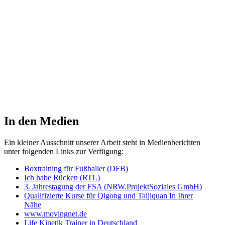
Die OFFENSIVE.
In den
Medien
Ein kleiner Ausschnitt unserer Arbeit steht in Medienberichten
unter folgenden Links zur Verfügung:
Boxtraining für Fußballer (DFB)
Ich habe Rücken (RTL)
3. Jahrestagung der FSA (NRW.ProjektSoziales GmbH)
Qualifizierte Kurse für Qigong und Taijiquan In Ihrer
Nähe
www.movingnet.de
Life Kinetik Trainer in Deutschland