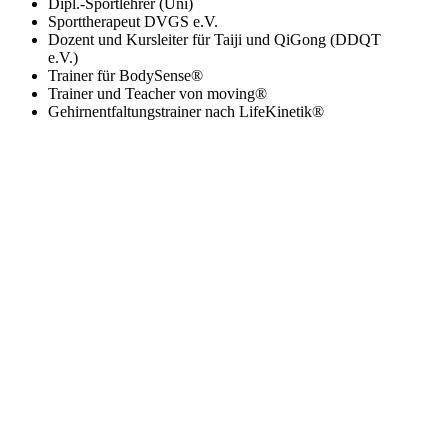
Dipl.-Sportlehrer (Uni)
Sporttherapeut DVGS e.V.
Dozent und Kursleiter für Taiji und QiGong (DDQT
e.V.)
Trainer für BodySense®
Trainer und Teacher von moving®
Gehirnentfaltungstrainer nach LifeKinetik®