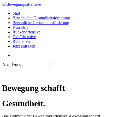
Skip
to
Menu
Start
main
Betriebliche Gesundheitsförderung
content
Persönliche Gesundheitsförderung
Kursplan
Rückenoffensive
Die Offensive
Referenzen
Jetzt anfragen
facebook
Close
Search
Die OFFENSIVE.
Bewegung schafft
Gesundheit.
Das Leitmotiv der Bewegungsoffensive -Bewegung schafft